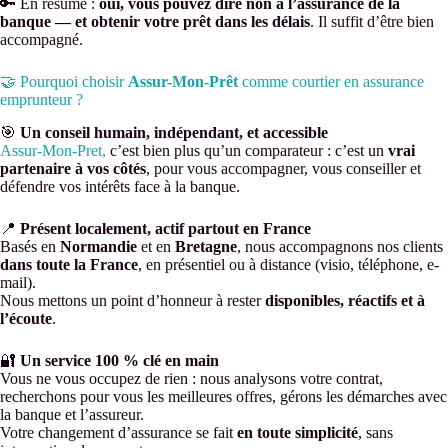
🔑 En résumé :
oui, vous pouvez dire non à l’assurance de la
banque — et obtenir votre prêt dans les délais
. Il suffit d’être bien
accompagné.
🤝 Pourquoi choisir
Assur-Mon-Prêt
comme courtier en assurance
emprunteur ?
🎯
Un conseil humain, indépendant, et accessible
Assur-Mon-Pret,
c’est bien plus qu’un comparateur : c’est un
vrai
partenaire à vos côtés
, pour vous accompagner, vous conseiller et
défendre vos intérêts face à la banque.
📍
Présent localement, actif partout en France
Basés en
Normandie
et en
Bretagne
, nous accompagnons nos clients
dans toute la France
, en présentiel ou à distance (visio, téléphone, e-
mail).
Nous mettons un point d’honneur à rester
disponibles, réactifs et à
l’écoute
.
🔐
Un service 100 % clé en main
Vous ne vous occupez de rien : nous analysons votre contrat,
recherchons pour vous les meilleures offres, gérons les démarches avec
la banque et l’assureur.
Votre changement d’assurance se fait
en toute simplicité
, sans