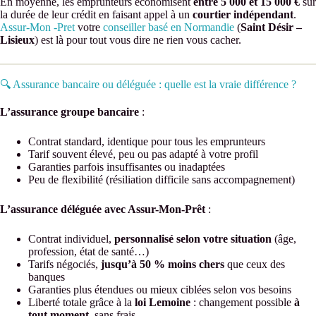
En moyenne, les emprunteurs économisent
entre 5 000 et 15 000 €
sur
la durée de leur crédit en faisant appel à un
courtier indépendant
.
Assur-Mon -Pret
votre
conseiller basé en Normandie
(
Saint Désir –
Lisieux
) est là pour tout vous dire ne rien vous cacher.
🔍 Assurance bancaire ou déléguée : quelle est la vraie différence ?
L’assurance groupe bancaire
:
Contrat standard, identique pour tous les emprunteurs
Tarif souvent élevé, peu ou pas adapté à votre profil
Garanties parfois insuffisantes ou inadaptées
Peu de flexibilité (résiliation difficile sans accompagnement)
L’assurance déléguée avec Assur-Mon-Prêt
:
Contrat individuel,
personnalisé selon votre situation
(âge,
profession, état de santé…)
Tarifs négociés,
jusqu’à 50 % moins chers
que ceux des
banques
Garanties plus étendues ou mieux ciblées selon vos besoins
Liberté totale grâce à la
loi Lemoine
: changement possible
à
tout moment
, sans frais