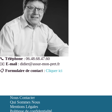
📞
Téléphone
: 06.48.68.47.60
✉️
E-mail
: didier@assur-mon-pret.fr
📋
Formulaire de contact
:
Cliquer ici
Nous Contacter
Qui Sommes Nous
Mentions Légales
Politique de confidentialité