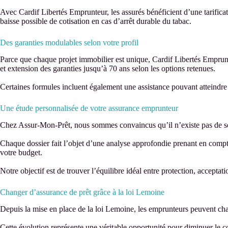
Avec Cardif Libertés Emprunteur, les assurés bénéficient d’une tarificat
baisse possible de cotisation en cas d’arrêt durable du tabac.
Des garanties modulables selon votre profil
Parce que chaque projet immobilier est unique, Cardif Libertés Emprun
et extension des garanties jusqu’à 70 ans selon les options retenues.
Certaines formules incluent également une assistance pouvant atteindre
Une étude personnalisée de votre assurance emprunteur
Chez Assur-Mon-Prêt, nous sommes convaincus qu’il n’existe pas de so
Chaque dossier fait l’objet d’une analyse approfondie prenant en compte v
votre budget.
Notre objectif est de trouver l’équilibre idéal entre protection, accepta
Changer d’assurance de prêt grâce à la loi Lemoine
Depuis la mise en place de la loi Lemoine, les emprunteurs peuvent cha
Cette évolution représente une véritable opportunité pour diminuer le co