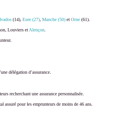
lvados
(14),
Eure (27)
,
Manche (50)
et
Orne
(61).
non, Louviers et
Alençon
.
unteur.
d’une délégation d’assurance.
teurs recherchant une assurance personnalisée.
ital assuré pour les emprunteurs de moins de 46 ans.