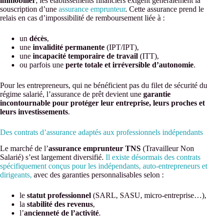
immobilier
, les établissements financiers exigent généralement la
souscription d’une
assurance emprunteur
. Cette assurance prend le
relais en cas d’impossibilité de remboursement liée à :
un
décès
,
une
invalidité permanente
(IPT/IPT),
une
incapacité temporaire de travail
(ITT),
ou parfois une
perte totale et irréversible d’autonomie
.
Pour les entrepreneurs, qui ne bénéficient pas du filet de sécurité du
régime salarié, l’assurance de prêt devient une
garantie
incontournable pour protéger leur entreprise, leurs proches et
leurs investissements
.
Des contrats d’assurance adaptés aux professionnels indépendants
Le marché de l’
assurance emprunteur TNS
(Travailleur Non
Salarié) s’est largement diversifié.
Il existe désormais des contrats
spécifiquement conçus pour les indépendants, auto-entrepreneurs et
dirigeants,
avec des garanties personnalisables selon :
le
statut professionnel
(SARL, SASU, micro-entreprise…),
la
stabilité des revenus
,
l’
ancienneté de l’activité
.