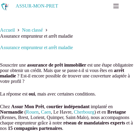
Passer
ASSUR-MON-PRET
au
contenu
Accueil
Non classé
Assurance emprunteur et arrêt maladie
Assurance emprunteur et arrêt maladie
Souscrire une
assurance de prêt immobilier
est une étape obligatoire
pour obtenir un crédit. Mais que se passe-t-il si vous êtes en
arrêt
maladie
? Est-il encore possible de trouver une couverture adaptée à
votre profil ?
La réponse est
oui
, mais avec certaines conditions.
Chez
Assur Mon Prêt
,
courtier indépendant
implanté en
Normandie
(
Rouen
,
Caen
, Le Havre,
Cherbourg
) et en
Bretagne
(Rennes, Brest, Lorient, Quimper, Saint-Malo), nous accompagnons
chaque emprunteur grâce à notre
réseau de mandataires experts
et à
nos
15 compagnies partenaires
.