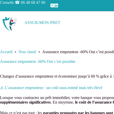
Passer
Conseils ☎
06 48 68 47 60
au
contenu
ASSUR-MON-PRET
Accueil
Non classé
Assurance emprunteur -60% Oui c’est possi
Assurance emprunteur -60% Oui c’est possible
Changez d’assurance emprunteur et économisez jusqu’à 60 % grâce à
⚠️ L’assurance emprunteur : un coût sous-estimé mais très élevé
Lorsque vous contractez un prêt immobilier, votre banque vous propo
supplémentaires significatives
. En moyenne,
le coût de l’assurance
Mais ce n’est pas tout : les
garanties proposées par les banques sont