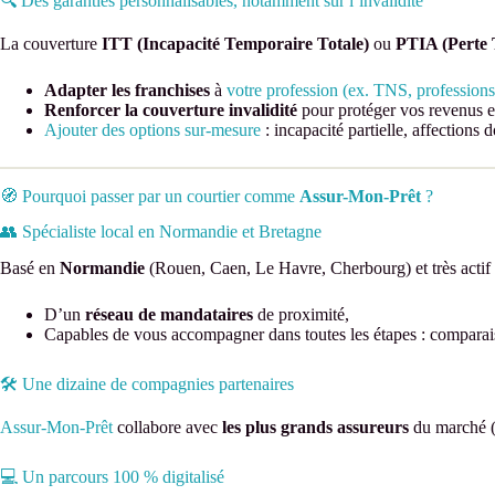
🔍 Des garanties personnalisables, notamment sur l’invalidité
La couverture
ITT (Incapacité Temporaire Totale)
ou
PTIA (Perte 
Adapter les franchises
à
votre profession (ex. TNS, professions 
Renforcer la couverture invalidité
pour protéger vos revenus e
Ajouter des options sur-mesure
: incapacité partielle, affections 
🧭 Pourquoi passer par un courtier comme
Assur-Mon-Prêt
?
👥 Spécialiste local en Normandie et Bretagne
Basé en
Normandie
(Rouen, Caen, Le Havre, Cherbourg) et très actif
D’un
réseau de mandataires
de proximité,
Capables de vous accompagner dans toutes les étapes : comparai
🛠️ Une dizaine de compagnies partenaires
Assur-Mon-Prêt
collabore avec
les plus grands assureurs
du marché (
💻 Un parcours 100 % digitalisé