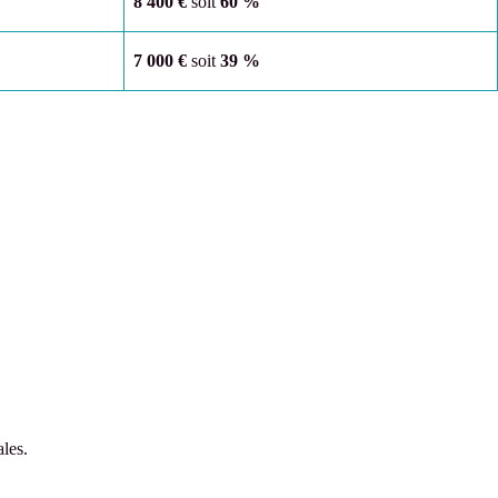
8 400 €
soit
60 %
7 000 €
soit
39 %
les.