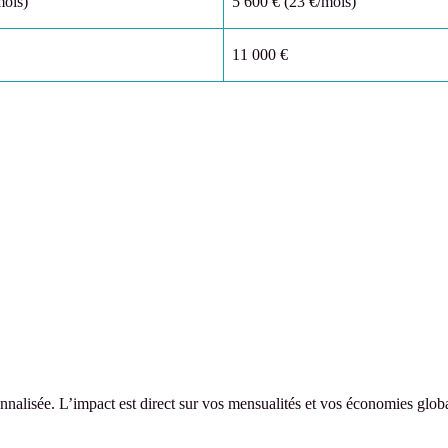
mois)
5 600 € (23 €/mois)
11 000 €
nalisée. L’impact est direct sur vos mensualités et vos économies globa