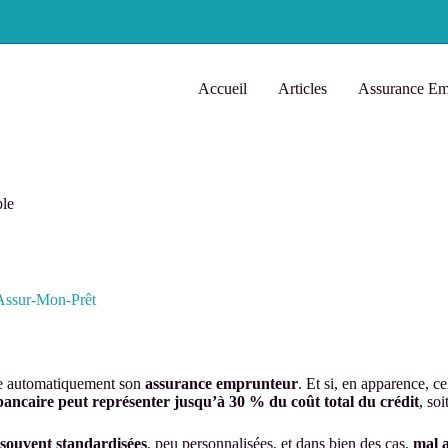
Accueil
Articles
Assurance Em
ble
Assur-Mon-Prêt
se automatiquement son
assurance emprunteur
. Et si, en apparence, c
 bancaire peut représenter jusqu’à 30 % du coût total du crédit
, so
 souvent standardisées
, peu personnalisées, et dans bien des cas,
mal a