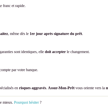
 franc et rapide.
aitez
, même dès le
1er jour après signature du prêt
.
garanties sont identiques, elle
doit accepter
le changement.
n compte par votre banque.
pécialisés en
risques aggravés
.
Assur-Mon-Prêt
vous oriente vers la
m
ège mieux.
Pourquoi hésiter
?