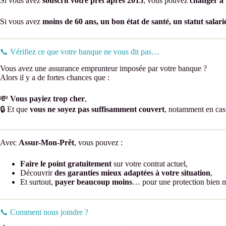
Si vous avez
souscrit votre prêt après 2015
, vous pouvez
changer à
Si vous avez
moins de 60 ans, un bon état de santé, un statut salar
📞 Vérifiez ce que votre banque ne vous dit pas…
Vous avez une assurance emprunteur imposée par votre banque ?
Alors il y a de fortes chances que :
💸
Vous payiez trop cher
,
🔒 Et que
vous ne soyez pas suffisamment couvert
, notamment en cas 
Avec
Assur-Mon-Prêt
, vous pouvez :
Faire le point gratuitement
sur votre contrat actuel,
Découvrir
des garanties mieux adaptées à votre situation
,
Et surtout,
payer beaucoup moins
… pour une protection bien m
📞 Comment nous joindre ?