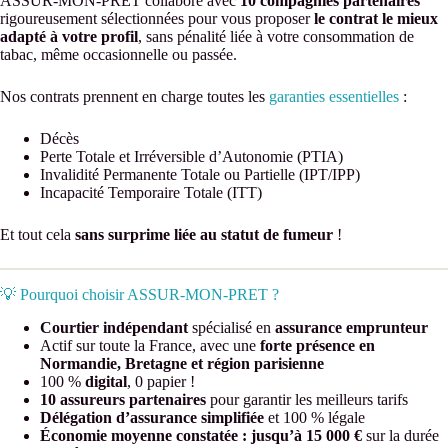
ASSUR-MON-PRET collabore avec
10 compagnies partenaires
rigoureusement sélectionnées pour vous proposer
le contrat le mieux
adapté à votre profil
, sans pénalité liée à votre consommation de
tabac, même occasionnelle ou passée.
Nos contrats prennent en charge toutes les
garanties essentielles
:
Décès
Perte Totale et Irréversible d’Autonomie (PTIA)
Invalidité Permanente Totale ou Partielle (IPT/IPP)
Incapacité Temporaire Totale (ITT)
Et tout cela
sans surprime liée au statut de fumeur
!
💡 Pourquoi choisir ASSUR-MON-PRET ?
Courtier indépendant
spécialisé en
assurance emprunteur
Actif sur toute la France, avec une
forte présence en
Normandie, Bretagne et région parisienne
100 %
digital
, 0 papier !
10 assureurs partenaires
pour garantir les meilleurs tarifs
Délégation d’assurance simplifiée
et 100 % légale
Économie moyenne constatée : jusqu’à 15 000 €
sur la durée