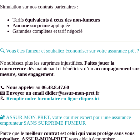
Simulation sur nos contrats partenaires :
Tarifs
équivalents à ceux des non-fumeurs
Aucune surprime
appliquée
Garanties complètes et tarif négocié
🔍 Vous êtes fumeur et souhaitez économiser sur votre assurance prêt ?
Ne subissez plus les surprimes injustifiées.
Faites jouer la
concurrence
dès maintenant et bénéficiez d’un
accompagnement sur
mesure, sans engagement
.
📞
Nous appeler
au
06.48.8.47.60
📧
Envoyer un email
didier@assur-mon-pret.fr
📝
Remplir notre formulaire en ligne
cliquez ici
🔐 ASSUR-MON-PRET, votre courtier expert pour une assurance
emprunteur SANS SURPRIME FUMEUR
Parce que le
meilleur contrat est celui qui vous protège sans vous
pénaliser
,
ASSUR-MON-PRET
vous aide à économiser