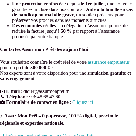
Une protection renforcée
: depuis le
1er juillet
, une nouvelle
garantie est incluse dans nos contrats :
Aide à la famille en cas
de handicap ou maladie grave
, un soutien précieux pour
préserver vos proches dans les moments difficiles.
Des économies réelles
: la délégation d’assurance permet de
réduire la facture jusqu’à
50 %
par rapport à l’assurance
proposée par votre banque.
Contactez Assur mon Prêt dès aujourd’hui
Vous souhaitez connaître le coût réel de votre
assurance emprunteur
pour un prêt de
300 000 €
?
Nos experts sont à votre disposition pour une
simulation gratuite et
sans engagement
.
📧
E-mail
: didier@assurmonpret.fr
📞
Téléphone
: 06 48 68 47 60
📩
Formulaire de contact en ligne
:
Cliquez ici
⚡
Assur Mon Prêt – 0 paperasse, 100 % digital, proximité
régionale et expertise nationale.
📍 Présence locale et régionale d’Assur Mon Prêt