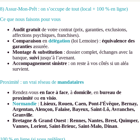
8) Assur-Mon-Prêt : on s’occupe de tout (local + 100 % en ligne)
Ce que nous faisons pour vous
Audit gratuit
de votre contrat (prix, garanties, exclusions,
affections psychiques, franchises).
Comparaison
en
délégation
(loi Lemoine) :
équivalence des
garanties
assurée.
Montage & substitution
: dossier complet, échanges avec la
banque,
suivi
jusqu’à l’avenant.
Accompagnement sinistre
: on reste à vos côtés si un aléa
survient.
Proximité : un vrai réseau de
mandataires
Rendez-vous
en face à face
, à
domicile
, en
bureau de
proximité
ou
en visio
.
Normandie
:
Lisieux, Rouen, Caen, Pont-l’Évêque, Bernay,
Argentan, Alençon, Falaise, Bayeux, Saint-Lô, Avranches,
Granville
.
Bretagne & Grand Ouest
:
Rennes, Nantes, Brest, Quimper,
Vannes, Lorient, Saint-Brieuc, Saint-Malo, Dinan
.
100 % en ligne (si vous préférez)