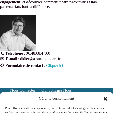
engagement
, et découvrez comment
notre proximité et nos
partenariats
font la différence.
📞
Téléphone
: 06.48.68.47.60
✉️
E-mail
: didier@assur-mon-pret.fr
📋
Formulaire de contact
:
Cliquer ici
Nous Contacter
Qui Sommes Nous
Mentions Légales
Politique de confidentialité
Gérer le consentement
Pour offrir les meilleures expériences, nous utilisons des technologies telles que les
cookies pour stocker et/ou accéder aux informations des appareils. Le fait de consentir