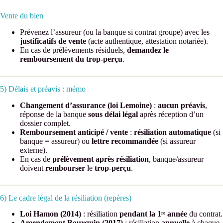
Vente du bien
Prévenez l’assureur (ou la banque si contrat groupe) avec les
justificatifs de vente
(acte authentique, attestation notariée).
En cas de prélèvements résiduels,
demandez le
remboursement du trop-perçu
.
5) Délais et préavis : mémo
Changement d’assurance (loi Lemoine)
:
aucun préavis
,
réponse de la banque
sous délai légal
après réception d’un
dossier complet.
Remboursement anticipé / vente
:
résiliation automatique
(si
banque = assureur) ou
lettre recommandée
(si assureur
externe).
En cas de
prélèvement après résiliation
, banque/assureur
doivent
rembourser
le
trop-perçu
.
6) Le cadre légal de la résiliation (repères)
Loi Hamon (2014)
: résiliation
pendant la 1ʳᵉ année
du contrat.
Amendement Bourquin (2017)
: résiliation
annuelle
à chaque