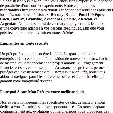
En choisissant Assur Mon Prêt, vous choisissez l’expertise et le service
de proximité d’un courtier expérimenté. Notre équipe et n
os
mandataires intermédiaires d’assurance
sont présents dans plusieurs
localités, notamment à
Lisieux
,
Bernay
,
Rouen
,
Pont
L’
évêque
,
Caen
,
Bayeux
,
Granville
,
Avranches
,
Falaise
,
Alençon
, et
Argentan
. Notre mission est de vous accompagner dans le choix
d’une couverture adaptée à vos besoins spécifiques, afin que vous
puissiez emprunter et investir en toute sérénité.
Empruntez en toute sécurité
Un prêt professionnel peut être la clé de l’expansion de votre
entreprise. Que ce soit pour l’acquisition de nouveaux locaux, l’achat
de matériel ou le financement de projets ambitieux, l’engagement
financier est souvent conséquent. L’assurance de prêt vous permet de
protéger cet investissement vital. Chez Assur Mon Prêt, nous vous
aidons à naviguer parmi les différentes offres et à choisir celle qui
garantit votre tranquillité d’esprit.
Pourquoi Assur Mon Prêt est votre meilleur choix
Nos experts comprennent les spécificités de chaque secteur et sont
dédiés à vous fournir des conseils personnalisés. En nous adaptant
continuellement aux évolutions du marché, nous vous proposons des