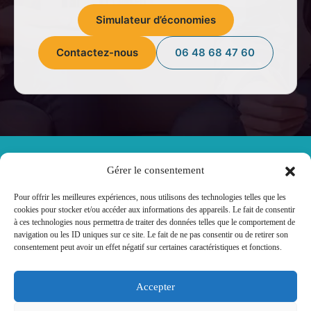
Simulateur d’économies
Contactez-nous
06 48 68 47 60
Gérer le consentement
Les dispositifs légaux simplifiant la résiliation d’une
assurance de prêt.
Pour offrir les meilleures expériences, nous utilisons des technologies telles que les
cookies pour stocker et/ou accéder aux informations des appareils. Le fait de consentir
à ces technologies nous permettra de traiter des données telles que le comportement de
Plusieurs lois ont été adoptées pour offrir aux
navigation ou les ID uniques sur ce site. Le fait de ne pas consentir ou de retirer son
emprunteurs une plus grande liberté de choix :.
consentement peut avoir un effet négatif sur certaines caractéristiques et fonctions.
Loi Lagarde (2010) : introduit le libre choix de
Accepter
l’assurance dès l’obtention du prêt
immobilier..